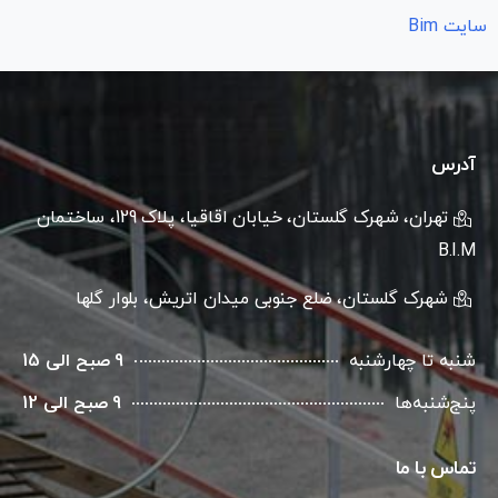
سایت Bim
آدرس
تهران، شهرک گلستان، خیابان اقاقیا، پلاک 129، ساختمان
B.I.M
شهرک گلستان، ضلع جنوبی میدان اتریش، بلوار گلها
شنبه تا چهارشنبه
9 صبح الی 15
پنج‌شنبه‌ها
9 صبح الی 12
تماس با ما