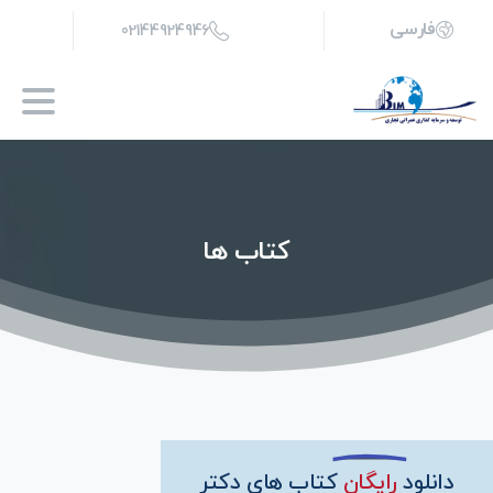
فارسی
02144924946
کتاب
ها
دانلود
رایگان
کتاب های دکتر