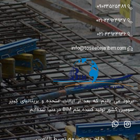
09024525489
021-44924947
021-44924946
info@toseetejaribim.com
برخود می بالیم که بعد از ایالات متحده و بریتانیای کبیر
سومین کشور تولید کننده علم BIM در دنیا شده‌ایم.
طراحی و توسعه توسط اِلانوس