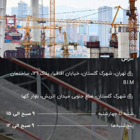
آدرس
تهران، شهرک گلستان، خیابان اقاقیا، پلاک 129، ساختمان
B.I.M
شهرک گلستان، ضلع جنوبی میدان اتریش، بلوار گلها
شنبه تا چهارشنبه
9 صبح الی 15
پنج‌شنبه‌ها
9 صبح الی 12