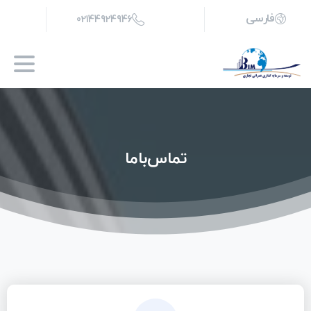
فارسی
02144924946
تماس‌باما