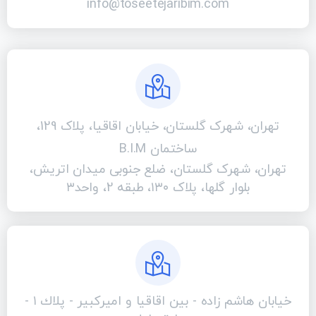
info@toseetejaribim.com
تهران، شهرک گلستان، خیابان اقاقیا، پلاک 129،
ساختمان B.I.M
تهران، شهرک گلستان، ضلع جنوبی میدان اتریش،
بلوار گلها، پلاک ۱۳۰، طبقه 2، واحد۳
خيابان هاشم زاده - بين اقاقيا و اميركبير - پلاك ١ -