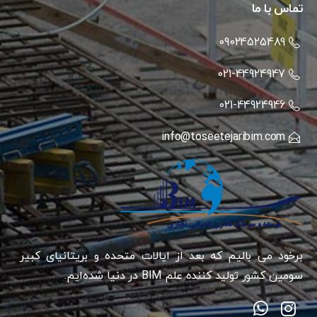
تماس با ما
09024525489
021-44924947
021-44924946
info@toseetejaribim.com
برخود می بالیم که بعد از ایالات متحده و بریتانیای کبیر
سومین کشور تولید کننده علم BIM در دنیا شده‌ایم.